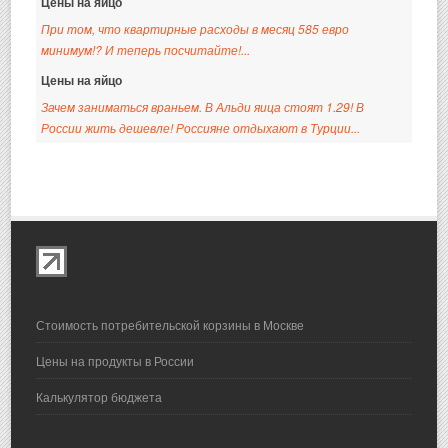
Цены на яйцо
При том, что квартирные расходы в месяц 585 евро
минимум!? И теперь посчитайте!...
Цены на яйцо
Зачем заниматься враньем. В Альди яица стоят 1.29! В
России жить дешевле! Россияне отдыхают в Турции...
Стоимость потребительской корзины в Москве
Цены на продукты в России
Калькулятор бюджета